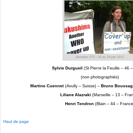
Semaine 270 – 25 au 29 juin 2012
Sylvie Durgueil
(St Pierre la Feuille – 46 
(non photographiés)
Martine Cuennet
(Avully – Suisse) –
Bruno Boussag
Liliane Alazraki
(Marseille – 13 – Fra
Henri Tendron
(Blain – 44 – France
Haut de page