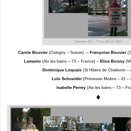
Semaine 267 – 04 au 08 juin 2012
Carole Bouvier
(Cologny – Suisse) –
Françoise Bouvier
(S
Lamamo
(Aix les bains – 73 – France) –
Elisa Boissy
(Ma
Dominique Loquais
(St Hilaire de Chaléons –
Loïc Schneider
(Prévessin Moëns – 01 – 
Isabelle Perrey
(Aix les bains – 73 – Fr
♦