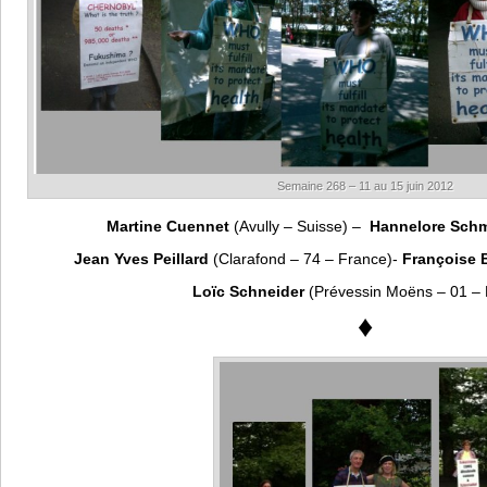
Semaine 268 – 11 au 15 juin 2012
Martine Cuennet
(Avully – Suisse) –
Hannelore Sch
Jean Yves Peillard
(Clarafond – 74 – France)-
Françoise 
Loïc Schneider
(Prévessin Moëns – 01 – 
♦