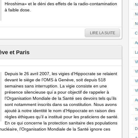
Hiroshima» et le déni des effets de la radio-contamination
N
à faible dose.
N
N
LIRE LA SUITE
C
A
ve et Paris
L
V
V
Depuis le 26 avril 2007, les vigies d’Hippocrate se relaient
devant le siège de l’OMS à Genève, soit depuis 518
V
semaines sans interruption. La vigie consiste en une
V
présence silencieuse qui a pour objectif de rappeler à
l’Organisation Mondiale de la Santé ses devoirs tels qu’ils
A
sont notamment inscrits dans sa constitution. Nous avons
T
ajouté à notre identité le nom d’Hippocrate en raison des
règles éthiques qu’il a institué pour les praticiens de santé.
S
En ce qui concerne la protection sanitaire des populations
nucléaire, l’Organisation Mondiale de la Santé ignore ces
D