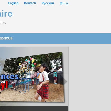
English
Deutsch
Русский
ホーム
ire
 des
EZ-NOUS