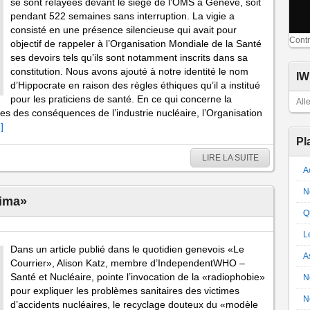
se sont relayées devant le siège de l’OMS à Genève, soit
pendant 522 semaines sans interruption. La vigie a
consisté en une présence silencieuse qui avait pour
Contr
objectif de rappeler à l’Organisation Mondiale de la Santé
ses devoirs tels qu’ils sont notamment inscrits dans sa
constitution. Nous avons ajouté à notre identité le nom
IW
d’Hippocrate en raison des règles éthiques qu’il a institué
pour les praticiens de santé. En ce qui concerne la
All
mes des conséquences de l’industrie nucléaire, l’Organisation
]
Pl
LIRE LA SUITE
A
N
hima»
Q
Le
Dans un article publié dans le quotidien genevois «Le
A
Courrier», Alison Katz, membre d’IndependentWHO –
Santé et Nucléaire, pointe l’invocation de la «radiophobie»
N
pour expliquer les problèmes sanitaires des victimes
N
d’accidents nucléaires, le recyclage douteux du «modèle