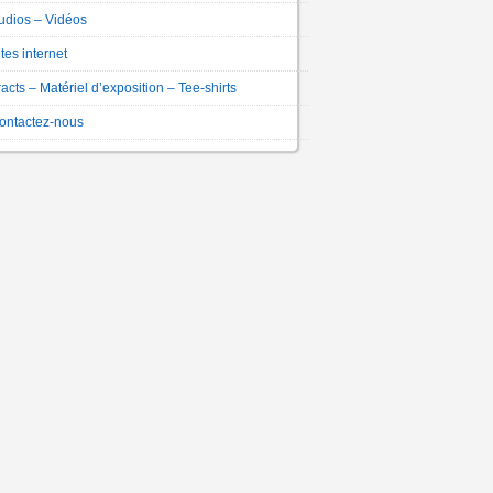
udios – Vidéos
ites internet
racts – Matériel d’exposition – Tee-shirts
ontactez-nous