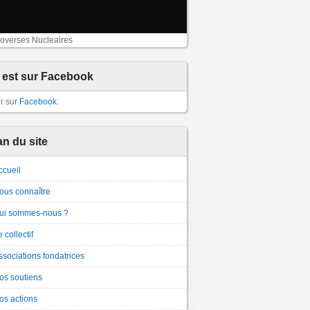
overses Nucleaires
 est sur Facebook
er sur
Facebook
.
an du site
ccueil
ous connaître
ui sommes-nous ?
 collectif
ssociations fondatrices
os soutiens
os actions