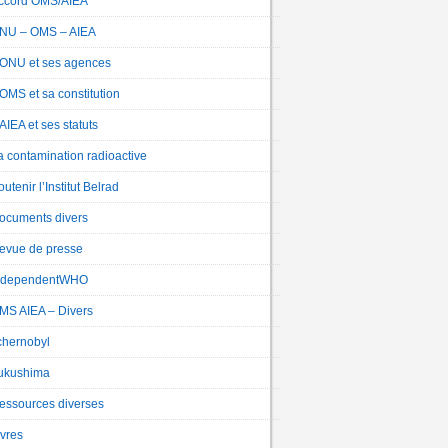
ccord OMS/AIEA
NU – OMS – AIEA
’ONU et ses agences
’OMS et sa constitution
’AIEA et ses statuts
a contamination radioactive
utenir l’Institut Belrad
ocuments divers
evue de presse
ndependentWHO
MS AIEA – Divers
chernobyl
ukushima
essources diverses
ivres