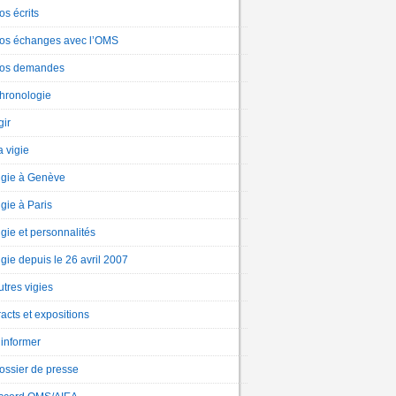
os écrits
os échanges avec l’OMS
os demandes
hronologie
gir
a vigie
igie à Genève
igie à Paris
igie et personnalités
igie depuis le 26 avril 2007
utres vigies
racts et expositions
’informer
ossier de presse