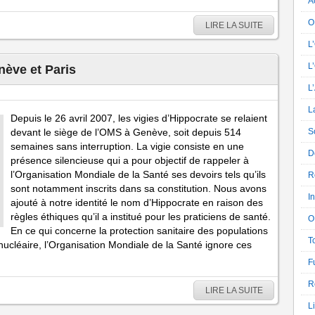
A
O
LIRE LA SUITE
L
L
nève et Paris
L
L
Depuis le 26 avril 2007, les vigies d’Hippocrate se relaient
devant le siège de l’OMS à Genève, soit depuis 514
So
semaines sans interruption. La vigie consiste en une
D
présence silencieuse qui a pour objectif de rappeler à
l’Organisation Mondiale de la Santé ses devoirs tels qu’ils
R
sont notamment inscrits dans sa constitution. Nous avons
I
ajouté à notre identité le nom d’Hippocrate en raison des
règles éthiques qu’il a institué pour les praticiens de santé.
O
En ce qui concerne la protection sanitaire des populations
T
nucléaire, l’Organisation Mondiale de la Santé ignore ces
F
R
LIRE LA SUITE
L