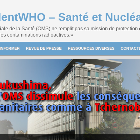
entWHO – Santé et Nucléa
ale de la Santé (OMS) ne remplit pas sa mission de protection
des contaminations radioactives.»
’INFORMER
REVUE DE PRESSE
RESSOURCES DIVERSES
CONTACT