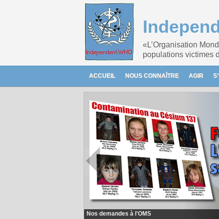
Independ
«L’Organisation Mondi
populations victimes 
ACCUEIL
NOUS CONNAÎTRE
AGIR
S
Nos demandes à l'OMS