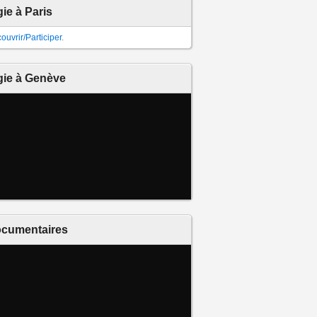
gie à Paris
ouvrir/Participer
.
gie à Genève
cumentaires