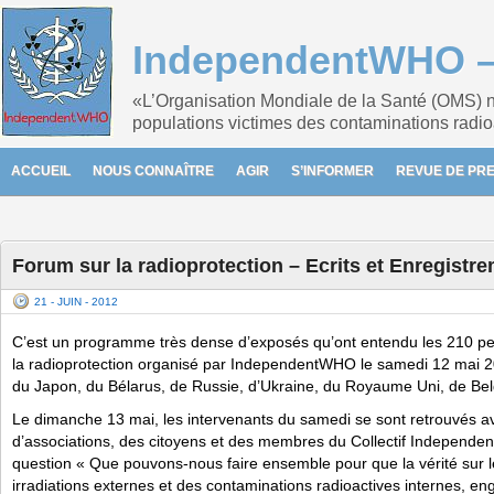
IndependentWHO – 
«L’Organisation Mondiale de la Santé (OMS) n
populations victimes des contaminations radio
ACCUEIL
NOUS CONNAÎTRE
AGIR
S’INFORMER
REVUE DE PR
Forum sur la radioprotection – Ecrits et Enregistr
21 - JUIN - 2012
C’est un programme très dense d’exposés qu’ont entendu les 210 p
la radioprotection organisé par IndependentWHO le samedi 12 mai 2
du Japon, du Bélarus, de Russie, d’Ukraine, du Royaume Uni, de Bel
Le dimanche 13 mai, les intervenants du samedi se sont retrouvés a
d’associations, des citoyens et des membres du Collectif Independent
question « Que pouvons-nous faire ensemble pour que la vérité sur 
irradiations externes et des contaminations radioactives internes, eng